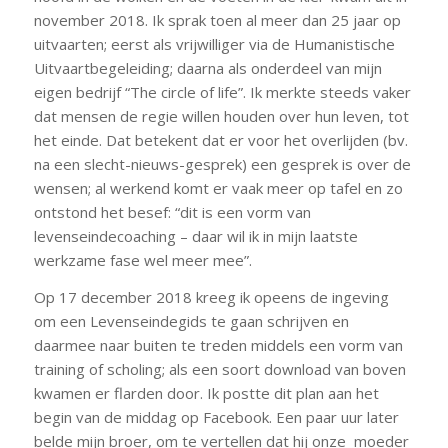
november 2018. Ik sprak toen al meer dan 25 jaar op
uitvaarten; eerst als vrijwilliger via de Humanistische
Uitvaartbegeleiding; daarna als onderdeel van mijn
eigen bedrijf “The circle of life”. Ik merkte steeds vaker
dat mensen de regie willen houden over hun leven, tot
het einde. Dat betekent dat er voor het overlijden (bv.
na een slecht-nieuws-gesprek) een gesprek is over de
wensen; al werkend komt er vaak meer op tafel en zo
ontstond het besef: “dit is een vorm van
levenseindecoaching – daar wil ik in mijn laatste
werkzame fase wel meer mee”.
Op 17 december 2018 kreeg ik opeens de ingeving
om een Levenseindegids te gaan schrijven en
daarmee naar buiten te treden middels een vorm van
training of scholing; als een soort download van boven
kwamen er flarden door. Ik postte dit plan aan het
begin van de middag op Facebook. Een paar uur later
belde mijn broer, om te vertellen dat hij onze moeder