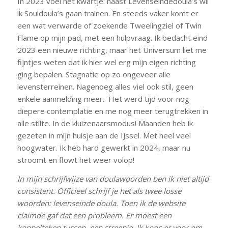
In 2023 voel het kwartje: naast Levenseindedoula’s wil
ik Souldoula’s gaan trainen. En steeds vaker komt er
een wat verwarde of zoekende Tweelingziel of Twin
Flame op mijn pad, met een hulpvraag. Ik bedacht eind
2023 een nieuwe richting, maar het Universum liet me
fijntjes weten dat ik hier wel erg mijn eigen richting
ging bepalen. Stagnatie op zo ongeveer alle
levensterreinen. Nagenoeg alles viel ook stil, geen
enkele aanmelding meer. Het werd tijd voor nog
diepere contemplatie en me nog meer terugtrekken in
alle stilte. In de kluizenaarsmodus! Maanden heb ik
gezeten in mijn huisje aan de IJssel. Met heel veel
hoogwater. Ik heb hard gewerkt in 2024, maar nu
stroomt en flowt het weer volop!
In mijn schrijfwijze van doulawoorden ben ik niet altijd
consistent. Officieel schrijf je het als twee losse
woorden: levenseinde doula. Toen ik de website
claimde gaf dat een probleem. Er moest een
koppelteken tussen, een streepje. Ik koos er voor om