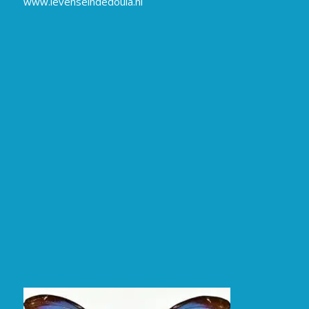
www.levenseindedoula.nl