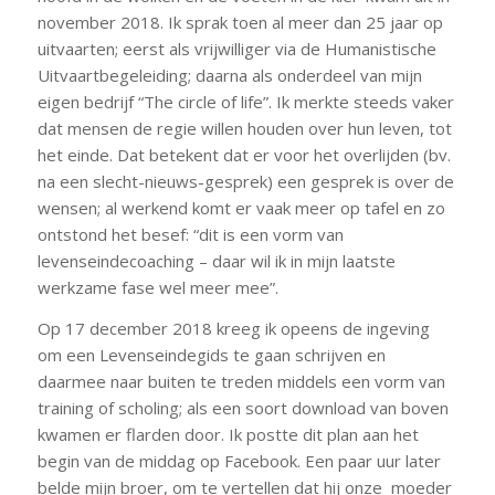
november 2018. Ik sprak toen al meer dan 25 jaar op
uitvaarten; eerst als vrijwilliger via de Humanistische
Uitvaartbegeleiding; daarna als onderdeel van mijn
eigen bedrijf “The circle of life”. Ik merkte steeds vaker
dat mensen de regie willen houden over hun leven, tot
het einde. Dat betekent dat er voor het overlijden (bv.
na een slecht-nieuws-gesprek) een gesprek is over de
wensen; al werkend komt er vaak meer op tafel en zo
ontstond het besef: “dit is een vorm van
levenseindecoaching – daar wil ik in mijn laatste
werkzame fase wel meer mee”.
Op 17 december 2018 kreeg ik opeens de ingeving
om een Levenseindegids te gaan schrijven en
daarmee naar buiten te treden middels een vorm van
training of scholing; als een soort download van boven
kwamen er flarden door. Ik postte dit plan aan het
begin van de middag op Facebook. Een paar uur later
belde mijn broer, om te vertellen dat hij onze moeder