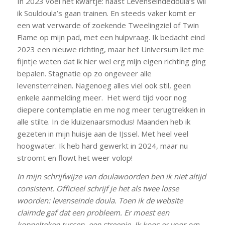
In 2023 voel het kwartje: naast Levenseindedoula’s wil
ik Souldoula’s gaan trainen. En steeds vaker komt er
een wat verwarde of zoekende Tweelingziel of Twin
Flame op mijn pad, met een hulpvraag. Ik bedacht eind
2023 een nieuwe richting, maar het Universum liet me
fijntje weten dat ik hier wel erg mijn eigen richting ging
bepalen. Stagnatie op zo ongeveer alle
levensterreinen. Nagenoeg alles viel ook stil, geen
enkele aanmelding meer. Het werd tijd voor nog
diepere contemplatie en me nog meer terugtrekken in
alle stilte. In de kluizenaarsmodus! Maanden heb ik
gezeten in mijn huisje aan de IJssel. Met heel veel
hoogwater. Ik heb hard gewerkt in 2024, maar nu
stroomt en flowt het weer volop!
In mijn schrijfwijze van doulawoorden ben ik niet altijd
consistent. Officieel schrijf je het als twee losse
woorden: levenseinde doula. Toen ik de website
claimde gaf dat een probleem. Er moest een
koppelteken tussen, een streepje. Ik koos er voor om